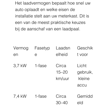
Het laadvermogen bepaalt hoe snel uw 
auto oplaadt en welke eisen de 
installatie stelt aan uw meterkast. Dit is 
een van de meest praktische keuzes 
bij de aanschaf van een laadpaal.
Vermog
Fasetyp
Laadsn
Geschik
en
e
elheid
t voor
3,7 kW
1-fase
Circa 
Licht 
15–20 
gebruik,
km/uur
 kleine 
accu
7,4 kW
1-fase
Circa 
Gemidd
30–40 
eld 