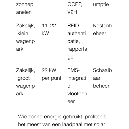
zonnep
OCPP, 
umptie
anelen
V2H
Zakelijk,
11–22 
RFID-
Kostenb
 klein 
kW
authenti
eheer
wagenp
catie, 
ark
rapporta
ge
Zakelijk,
22 kW 
EMS-
Schaalb
 groot 
per punt
integrati
aar 
wagenp
e, 
beheer
ark
vlootbeh
eer
Wie zonne-energie gebruikt, profiteert 
het meest van een laadpaal met solar 