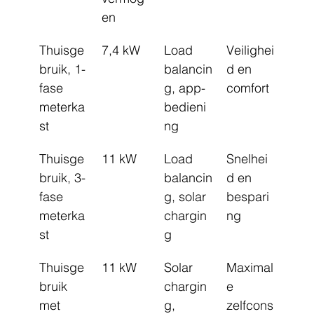
en
Thuisge
7,4 kW
Load 
Veilighei
bruik, 1-
balancin
d en 
fase 
g, app-
comfort
meterka
bedieni
st
ng
Thuisge
11 kW
Load 
Snelhei
bruik, 3-
balancin
d en 
fase 
g, solar 
bespari
meterka
chargin
ng
st
g
Thuisge
11 kW
Solar 
Maximal
bruik 
chargin
e 
met 
g, 
zelfcons