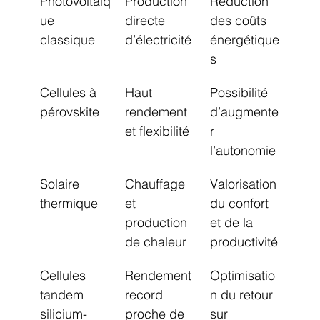
Photovoltaïq
Production 
Réduction 
ue 
directe 
des coûts 
classique
d’électricité
énergétique
s
Cellules à 
Haut 
Possibilité 
pérovskite
rendement 
d’augmente
et flexibilité
r 
l’autonomie
Solaire 
Chauffage 
Valorisation 
thermique
et 
du confort 
production 
et de la 
de chaleur
productivité
Cellules 
Rendement 
Optimisatio
tandem 
record 
n du retour 
silicium-
proche de 
sur 