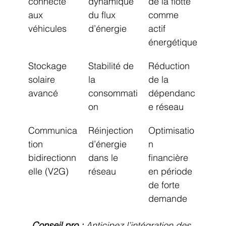
connecté 
dynamique 
de la flotte 
aux 
du flux 
comme 
véhicules
d’énergie
actif 
énergétique
Stockage 
Stabilité de 
Réduction 
solaire 
la 
de la 
avancé
consommati
dépendanc
on
e réseau
Communica
Réinjection 
Optimisatio
tion 
d’énergie 
n 
bidirectionn
dans le 
financière 
elle (V2G)
réseau
en période 
de forte 
demande
Conseil pro :
Anticipez l’intégration des 