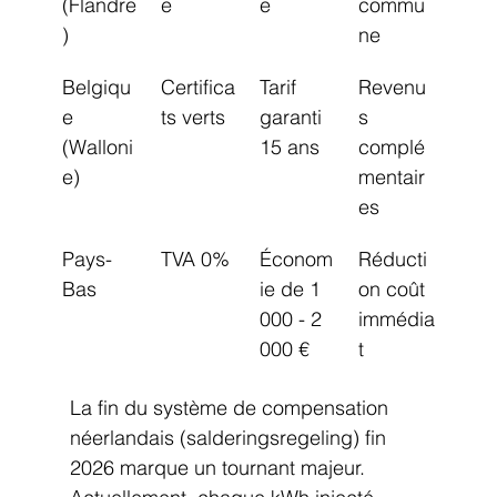
(Flandre
e
e
commu
)
ne
Belgiqu
Certifica
Tarif 
Revenu
e 
ts verts
garanti 
s 
(Walloni
15 ans
complé
e)
mentair
es
Pays-
TVA 0%
Économ
Réducti
Bas
ie de 1 
on coût 
000 - 2 
immédia
000 €
t
La fin du système de compensation 
néerlandais (salderingsregeling) fin 
2026 marque un tournant majeur. 