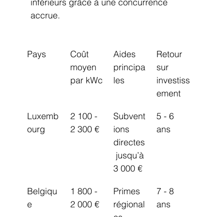
inférieurs grâce à une concurrence 
accrue.
Pays
Coût 
Aides 
Retour 
moyen 
principa
sur 
par kWc
les
investiss
ement
Luxemb
2 100 - 
Subvent
5 - 6 
ourg
2 300 €
ions 
ans
directes
 jusqu’à 
3 000 €
Belgiqu
1 800 - 
Primes 
7 - 8 
e
2 000 €
régional
ans