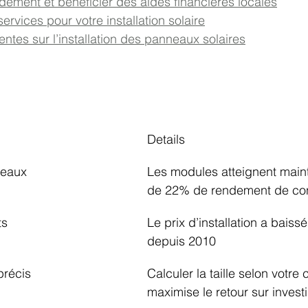
dement et bénéficier des aides financières locales
rvices pour votre installation solaire
ntes sur l’installation des panneaux solaires
Details
neaux
Les modules atteignent main
de 22% de rendement de co
ts
Le prix d’installation a bais
depuis 2010
récis
Calculer la taille selon votr
maximise le retour sur inves