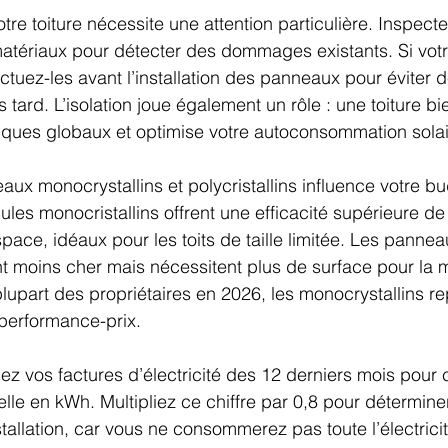
otre toiture nécessite une attention particulière. Inspectez
atériaux pour détecter des dommages existants. Si votre
ctuez-les avant l’installation des panneaux pour éviter 
tard. L’isolation joue également un rôle : une toiture bie
iques globaux et optimise votre autoconsommation solai
ux monocrystallins et polycristallins influence votre bu
es monocristallins offrent une efficacité supérieure de
ace, idéaux pour les toits de taille limitée. Les pannea
ent moins cher mais nécessitent plus de surface pour la
plupart des propriétaires en 2026, les monocrystallins re
performance-prix.
sez vos factures d’électricité des 12 derniers mois pour c
e en kWh. Multipliez ce chiffre par 0,8 pour déterminer
tallation, car vous ne consommerez pas toute l’électrici