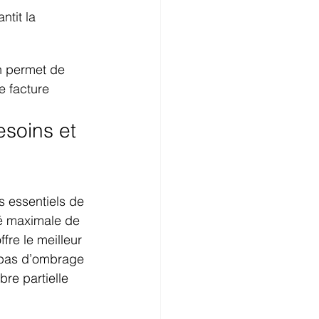
ntit la 
 permet de 
e facture
esoins et 
s essentiels de 
té maximale de 
fre le meilleur 
 pas d’ombrage 
re partielle 