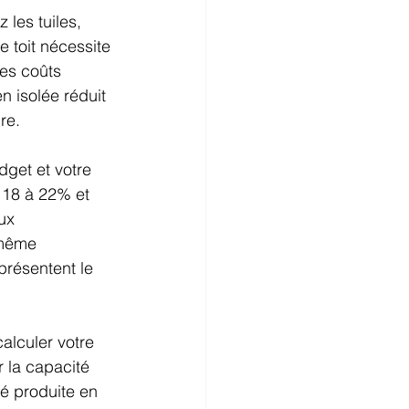
 les tuiles, 
 toit nécessite 
des coûts 
n isolée réduit 
re.
dget et votre 
 18 à 22% et 
ux 
 même 
présentent le 
alculer votre 
 la capacité 
té produite en 