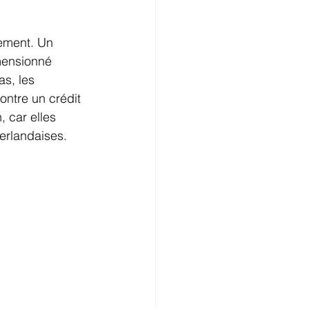
sement. Un 
mensionné 
s, les 
ontre un crédit 
 car elles 
éerlandaises.