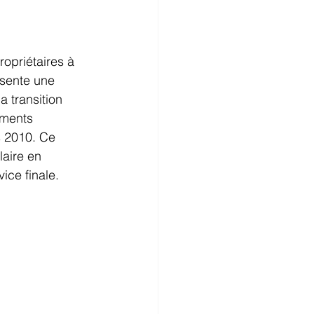
opriétaires à 
ésente une 
 transition 
ements 
s 2010. Ce 
aire en 
ice finale.