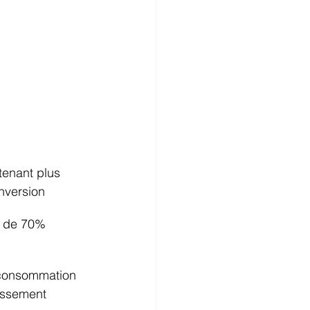
tenant plus 
nversion
sé de 70% 
e consommation 
tissement