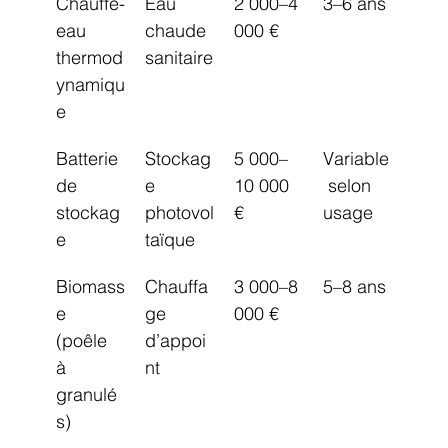
Chauffe-
Eau 
2 000–4 
3–6 ans
eau 
chaude 
000 €
thermod
sanitaire
ynamiqu
e
Batterie 
Stockag
5 000–
Variable
de 
e 
10 000 
 selon 
stockag
photovol
€
usage
e
taïque
Biomass
Chauffa
3 000–8 
5–8 ans
e 
ge 
000 €
(poêle 
d’appoi
à 
nt
granulé
s)