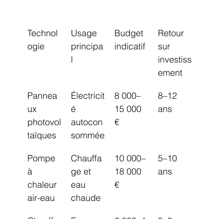
Technol
Usage 
Budget 
Retour 
ogie
principa
indicatif
sur 
l
investiss
ement
Pannea
Électricit
8 000–
8–12 
ux 
é 
15 000 
ans
photovol
autocon
€
taïques
sommée
Pompe 
Chauffa
10 000–
5–10 
à 
ge et 
18 000 
ans
chaleur 
eau 
€
air-eau
chaude