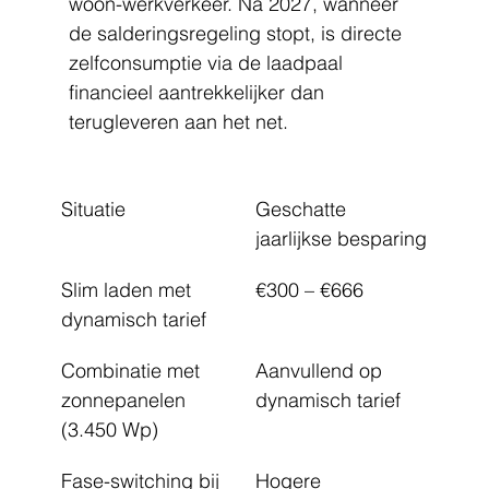
woon-werkverkeer. Na 2027, wanneer 
de salderingsregeling stopt, is directe 
zelfconsumptie via de laadpaal 
financieel aantrekkelijker dan 
terugleveren aan het net.
Situatie
Geschatte 
jaarlijkse besparing
Slim laden met 
€300 – €666
dynamisch tarief
Combinatie met 
Aanvullend op 
zonnepanelen 
dynamisch tarief
(3.450 Wp)
Fase-switching bij 
Hogere 