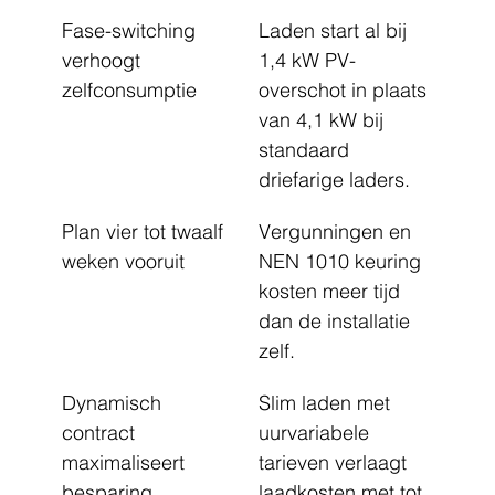
Fase-switching 
Laden start al bij 
verhoogt 
1,4 kW PV-
zelfconsumptie
overschot in plaats 
van 4,1 kW bij 
standaard 
driefarige laders.
Plan vier tot twaalf 
Vergunningen en 
weken vooruit
NEN 1010 keuring 
kosten meer tijd 
dan de installatie 
zelf.
Dynamisch 
Slim laden met 
contract 
uurvariabele 
maximaliseert 
tarieven verlaagt 
besparing
laadkosten met tot 