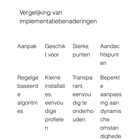
Vergelijking van 
implementatiebenaderingen
Aanpak
Geschik
Sterke 
Aandac
t voor
punten
htspunt
en
Regelge
Kleine 
Transpa
Beperkt
baseerd
installati
rant, 
e 
e 
es, 
eenvou
aanpass
algoritm
eenvou
dig te 
ing aan 
es
dige 
onderho
dynamis
profiele
uden
che 
n
omstan
dighede