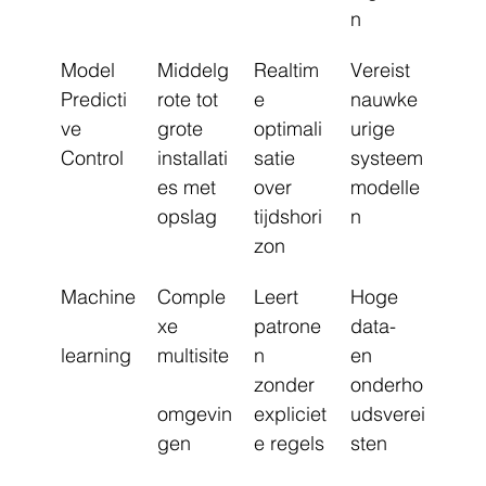
n
Model 
Middelg
Realtim
Vereist 
Predicti
rote tot 
e 
nauwke
ve 
grote 
optimali
urige 
Control
installati
satie 
systeem
es met 
over 
modelle
opslag
tijdshori
n
zon
Machine
Comple
Leert 
Hoge 
xe 
patrone
data- 
learning
multisite
n 
en 
zonder 
onderho
omgevin
expliciet
udsverei
gen
e regels
sten