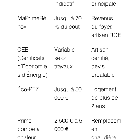
indicatif
principale
MaPrimeRé
Jusqu’à 70 
Revenus 
nov’
% du coût
du foyer, 
artisan RGE
CEE 
Variable 
Artisan 
(Certificats 
selon 
certifié, 
d’Économie
travaux
devis 
s d’Énergie)
préalable
Éco-PTZ
Jusqu’à 50 
Logement 
000 €
de plus de 
2 ans
Prime 
2 500 € à 5 
Remplacem
pompe à 
000 €
ent 
chaleur
chaudière 