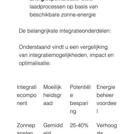
laadprocessen op basis van 
beschikbare zonne-energie
De belangrijkste integratieonderdelen:
Onderstaand vindt u een vergelijking 
van integratiemogelijkheden, impact en 
optimalisatie:
Integrati
Moeilijk
Potentiël
Energie
ecompo
heidsgr
e 
beheer 
nent
aad
bespari
voordee
ng
l
Zonnep
Gemidd
25-40%
Verhoog
anelen
eld
de 