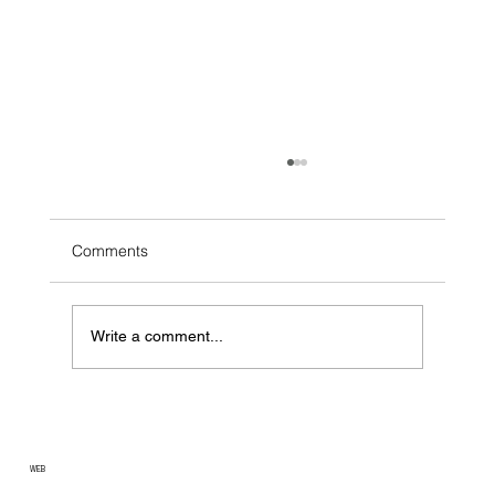
Comments
Write a comment...
De rol van een EMS in huis: slim
energiebeheer uitgelegd
WEB