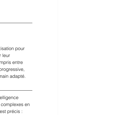
tisation pour 
 leur 
mpris entre 
progressive, 
main adapté.
elligence 
s complexes en 
st précis : 