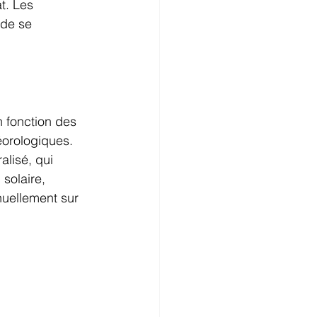
t. Les 
 de se 
 fonction des 
éorologiques. 
alisé, qui 
solaire, 
nuellement sur 