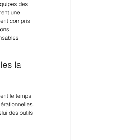
 équipes des 
rent une 
ment compris 
ions 
nsables 
les la 
sent le temps 
érationnelles. 
ui des outils 