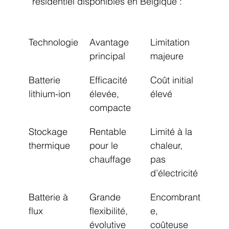
résidentiel disponibles en Belgique :
Technologie
Avantage 
Limitation 
principal
majeure
Batterie 
Efficacité 
Coût initial 
lithium-ion
élevée, 
élevé
compacte
Stockage 
Rentable 
Limité à la 
thermique
pour le 
chaleur, 
chauffage
pas 
d’électricité
Batterie à 
Grande 
Encombrant
flux
flexibilité, 
e, 
évolutive
coûteuse 