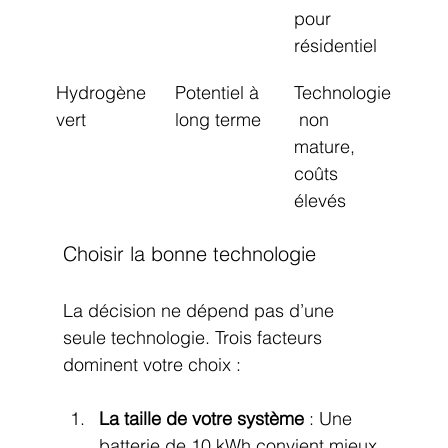
pour 
résidentiel
Hydrogène 
Potentiel à 
Technologie
vert
long terme
 non 
mature, 
coûts 
élevés
Choisir la bonne technologie
La décision ne dépend pas d’une 
seule technologie. Trois facteurs 
dominent votre choix :
La taille de votre système
 : Une 
batterie de 10 kWh convient mieux 